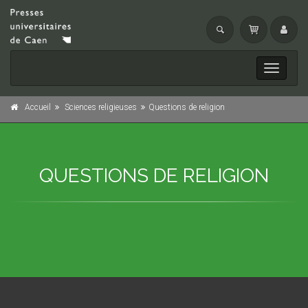
Toggle
navigati
Accueil
Sciences religieuses
Questions de religion
QUESTIONS DE RELIGION