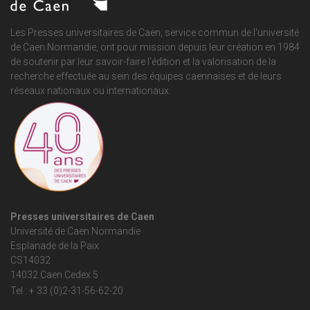
Les Presses universitaires de Caen, service commun de
l'université
de Caen Normandie
, ont pour mission depuis leur création en 1984
de soutenir par leur savoir-faire l'édition et la valorisation de la
recherche effectuée au sein des équipes caennaises et de leurs
réseaux nationaux ou internationaux.
Presses universitaires de Caen
Université de Caen Normandie
Esplanade de la Paix
CS14032
14032 Caen Cedex 5
Tel : + 33 (0)2-31-56-62-20