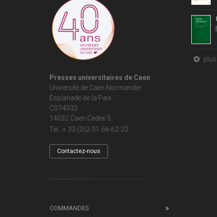
plus 
Presses universitaires de Caen
Université de Caen Normandie
Esplanade de la Paix
CS14032
14032 Caen Cedex 5
Tel : + 33 (0)2-31-56-62-20
Contactez-nous
COMMANDES