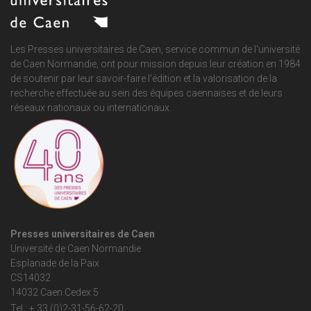
Les Presses universitaires de Caen, service commun de
l'université
de Caen Normandie
, ont pour mission depuis leur création en 1984
de soutenir par leur savoir-faire l'édition et la valorisation de la
recherche effectuée au sein des équipes caennaises et de leurs
réseaux nationaux ou internationaux.
Presses universitaires de Caen
Université de Caen Normandie
Esplanade de la Paix
CS14032
14032 Caen Cedex 5
Tel : + 33 (0)2-31-56-62-20