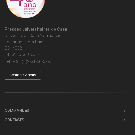
Presses universitaires de Caen
Université de Caen Normandie
Esplanade de la Paix
CS14032
14032 Caen Cedex 5
Tel : + 33 (0)2-31-56-62-20
Contactez-nous
COMMANDES
CONTACTS