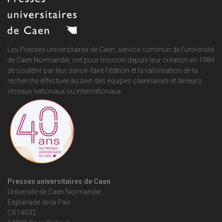
Les Presses universitaires de Caen, service commun de
l'université
de Caen Normandie
, ont pour mission depuis leur création en 1984
de soutenir par leur savoir-faire l'édition et la valorisation de la
recherche effectuée au sein des équipes caennaises et de leurs
réseaux nationaux ou internationaux.
Presses universitaires de Caen
Université de Caen Normandie
Esplanade de la Paix
CS14032