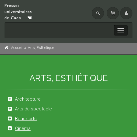
Toggle
navigati
Accueil
Arts, Esthétique
ARTS, ESTHÉTIQUE
Architecture
Arts du spectacle
Beaux-arts
Cinéma