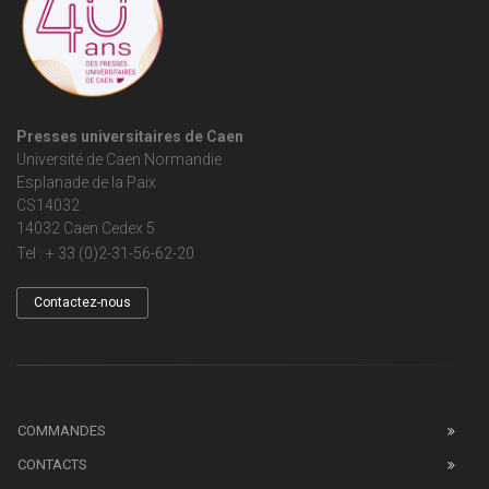
Presses universitaires de Caen
Université de Caen Normandie
Esplanade de la Paix
CS14032
14032 Caen Cedex 5
Tel : + 33 (0)2-31-56-62-20
Contactez-nous
COMMANDES
CONTACTS