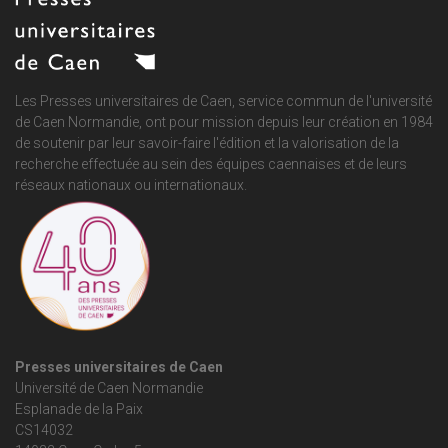
Les Presses universitaires de Caen, service commun de
l'université
de Caen Normandie
, ont pour mission depuis leur création en 1984
de soutenir par leur savoir-faire l'édition et la valorisation de la
recherche effectuée au sein des équipes caennaises et de leurs
réseaux nationaux ou internationaux.
Presses universitaires de Caen
Université de Caen Normandie
Esplanade de la Paix
CS14032