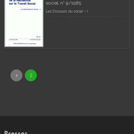
social, n° 9/1985
Les Discours du social – I
2