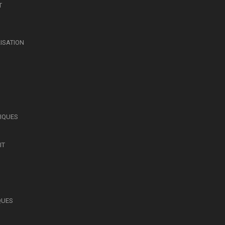
T
LISATION
SIQUES
IT
QUES