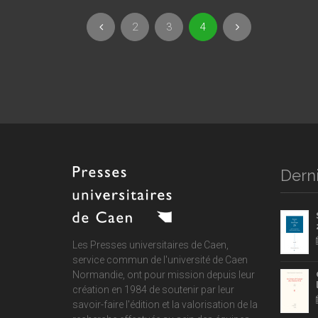
2
3
4
Derni
Les Presses universitaires de Caen,
service commun de
l'université de Caen
Normandie
, ont pour mission depuis leur
création en 1984 de soutenir par leur
savoir-faire l'édition et la valorisation de la