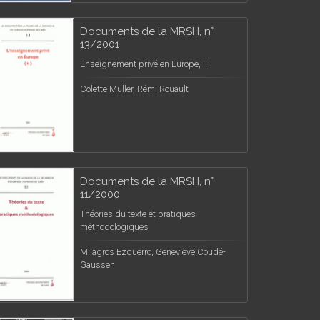
Documents de la MRSH, n°
13/2001
Enseignement privé en Europe, II
Colette Muller, Rémi Rouault
Documents de la MRSH, n°
11/2000
Théories du texte et pratiques
méthodologiques
Milagros Ezquerro, Geneviève Coudé-
Gaussen