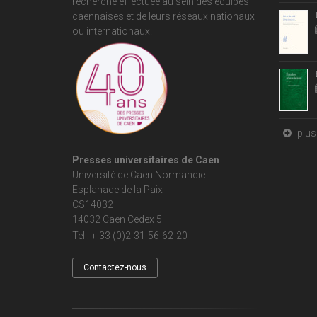
recherche effectuée au sein des équipes
caennaises et de leurs réseaux nationaux
ou internationaux.
plus 
Presses universitaires de Caen
Université de Caen Normandie
Esplanade de la Paix
CS14032
14032 Caen Cedex 5
Tel : + 33 (0)2-31-56-62-20
Contactez-nous