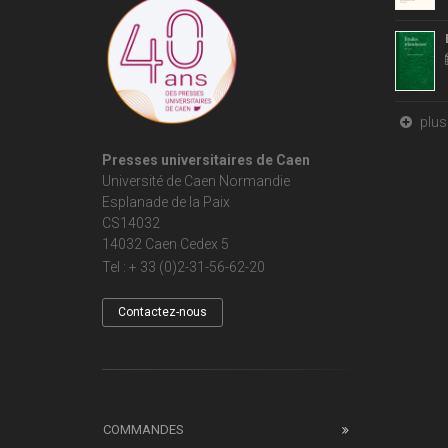
plus 
Presses universitaires de Caen
Université de Caen Normandie
Esplanade de la Paix
CS14032
14032 Caen Cedex 5
Tel : + 33 (0)2-31-56-62-20
Contactez-nous
COMMANDES