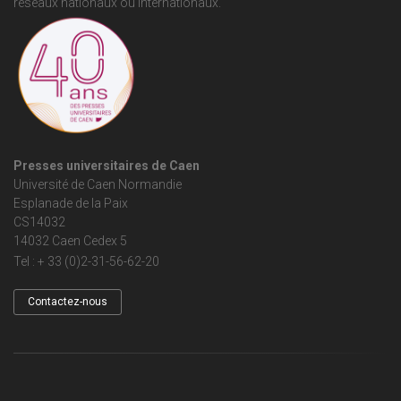
réseaux nationaux ou internationaux.
Presses universitaires de Caen
Université de Caen Normandie
Esplanade de la Paix
CS14032
14032 Caen Cedex 5
Tel : + 33 (0)2-31-56-62-20
Contactez-nous