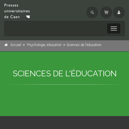
Toggle
navigati
Accueil
Psychologie, éducation
Sciences de l'éducation
SCIENCES DE L'ÉDUCATION