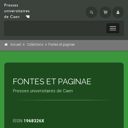
Toggle
navigati
Accueil
Collections
Fontes et paginae
FONTES ET PAGINAE
Presses universitaires de Caen
ISSN
1968326X