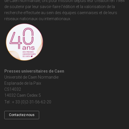
de Caen Normandie
, ont pour mission depuis leur création en 1984
de soutenir par leur savoir-faire l'édition et la valorisation de la
recherche effectuée au sein des équipes caennaises et de leurs
réseaux nationaux ou internationaux.
Presses universitaires de Caen
Université de Caen Normandie
Esplanade de la Paix
CS14032
14032 Caen Cedex 5
Tel : + 33 (0)2-31-56-62-20
Contactez-nous