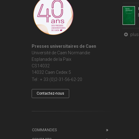
plus 
Presses universitaires de Caen
Université de Caen Normandie
Esplanade de la Paix
CS14032
14032 Caen Cedex 5
Tel : + 33 (0)2-31-56-62-20
Contactez-nous
COMMANDES