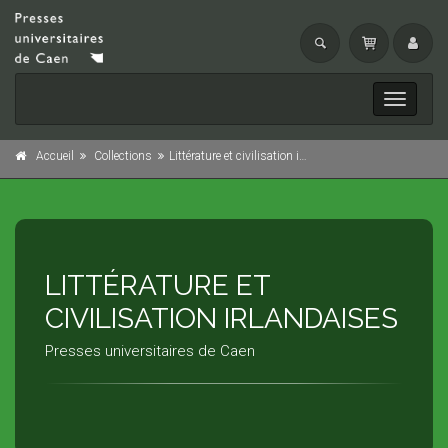
Toggle
navigati
Accueil
Collections
Littérature et civilisation irlandaises
LITTÉRATURE ET
CIVILISATION IRLANDAISES
Presses universitaires de Caen