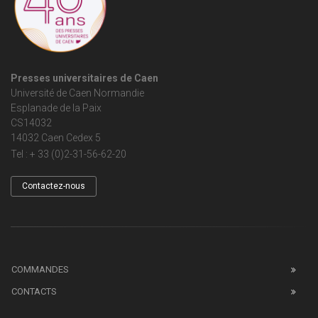
Presses universitaires de Caen
Université de Caen Normandie
Esplanade de la Paix
CS14032
14032 Caen Cedex 5
Tel : + 33 (0)2-31-56-62-20
Contactez-nous
COMMANDES
CONTACTS