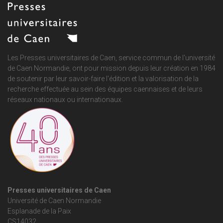
Les Presses universitaires de Caen, service commun de
l'université
de Caen Normandie
, ont pour mission depuis leur création en 1984
de soutenir par leur savoir-faire l'édition et la valorisation de la
recherche effectuée au sein des équipes caennaises et de leurs
réseaux nationaux ou internationaux.
Presses universitaires de Caen
Université de Caen Normandie
Esplanade de la Paix
CS14032