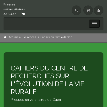
Toggle
navigati
Accueil
Collections
Cahiers du Centre de recherches sur l'évolution de la vie rurale
CAHIERS DU CENTRE DE
RECHERCHES SUR
L'ÉVOLUTION DE LA VIE
RURALE
Presses universitaires de Caen