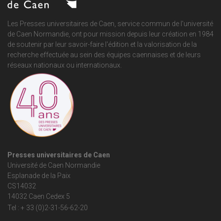
Les Presses universitaires de Caen, service commun de
l'université
de Caen Normandie
, ont pour mission depuis leur création en 1984
de soutenir par leur savoir-faire l'édition et la valorisation de la
recherche effectuée au sein des équipes caennaises et de leurs
réseaux nationaux ou internationaux.
Presses universitaires de Caen
Université de Caen Normandie
Esplanade de la Paix
CS14032
14032 Caen Cedex 5
Tel : + 33 (0)2-31-56-62-20