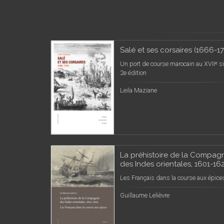
Salé et ses corsaires (1666-1
Un port de course marocain au XVIIᵉ si
2e édition
Leila Maziane
La préhistoire de la Compag
des Indes orientales, 1601-16
Les Français dans la course aux épice
Guillaume Lelièvre