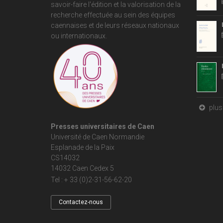
savoir-faire l'édition et la valorisation de la
recherche effectuée au sein des équipes
caennaises et de leurs réseaux nationaux
ou internationaux.
plus 
Presses universitaires de Caen
Université de Caen Normandie
Esplanade de la Paix
CS14032
14032 Caen Cedex 5
Tel : + 33 (0)2-31-56-62-20
Contactez-nous