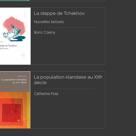
La steppe de Tchekhov
Nouvelles lectures
Boris Czerny
La population irlandaise au XXIᵉ
siècle
Catherine Piola