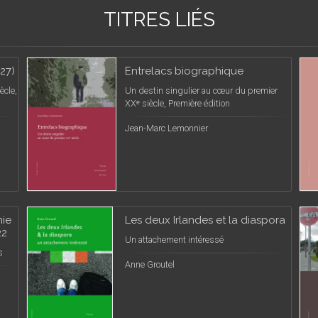
TITRES LIÉS
727)
Entrelacs biographique
ècle,
Un destin singulier au cœur du premier
XXᵉ siècle, Première édition
Jean-Marc Lemonnier
nie
Les deux Irlandes et la diaspora
22
Un attachement intéressé
s
Anne Groutel