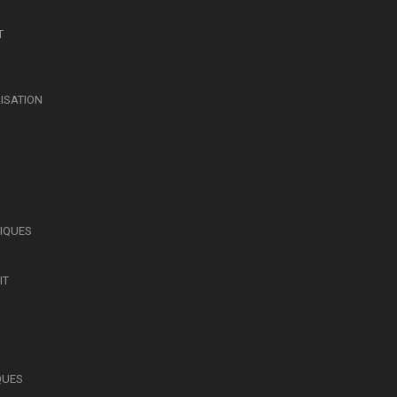
T
LISATION
SIQUES
IT
QUES