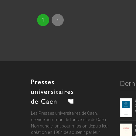
1
Derni
Les Presses universitaires de Caen,
service commun de
l'université de Caen
Normandie
, ont pour mission depuis leur
création en 1984 de soutenir par leur