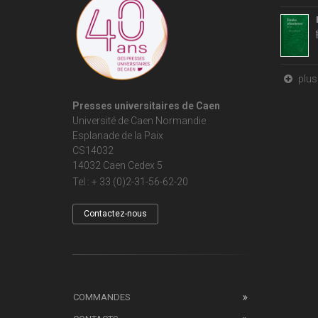
plus 
Presses universitaires de Caen
Université de Caen Normandie
Esplanade de la Paix
CS14032
14032 Caen Cedex 5
Tel : + 33 (0)2-31-56-62-20
Contactez-nous
COMMANDES