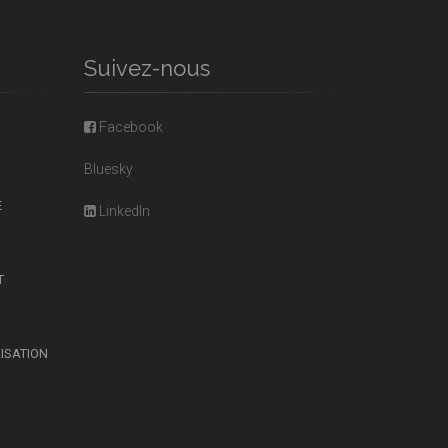
Suivez-nous
Facebook
Bluesky
E
LinkedIn
T
LISATION