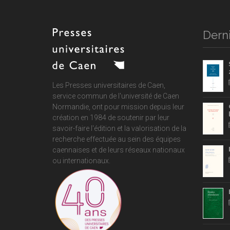
Derni
Les Presses universitaires de Caen,
service commun de
l'université de Caen
Normandie
, ont pour mission depuis leur
création en 1984 de soutenir par leur
savoir-faire l'édition et la valorisation de la
recherche effectuée au sein des équipes
caennaises et de leurs réseaux nationaux
ou internationaux.