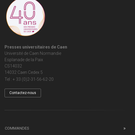
Presses universitaires de Caen
Université de Caen Normandie
Esplanade de la Paix
CS14032
14032 Caen Cedex 5
Tel : + 33 (0)2-31-56-62-20
Contactez-nous
COMMANDES