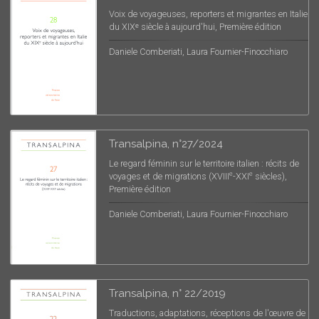
Voix de voyageuses, reporters et migrantes en Italie
du XIXᵉ siècle à aujourd'hui, Première édition
Daniele Comberiati, Laura Fournier-Finocchiaro
Transalpina, n°27/2024
Le regard féminin sur le territoire italien : récits de
e
e
voyages et de migrations (XVIII
-XXI
siècles),
Première édition
Daniele Comberiati, Laura Fournier-Finocchiaro
Transalpina, n° 22/2019
Traductions, adaptations, réceptions de l'œuvre de