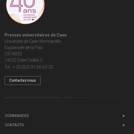
Presses universitaires de Caen
Université de Caen Normandie
Esplanade de la Paix
CS14032
14032 Caen Cedex 5
Tel : + 33 (0)2-31-56-62-20
Contactez-nous
COMMANDES
CONTACTS