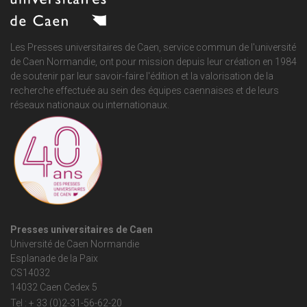
Les Presses universitaires de Caen, service commun de
l'université
de Caen Normandie
, ont pour mission depuis leur création en 1984
de soutenir par leur savoir-faire l'édition et la valorisation de la
recherche effectuée au sein des équipes caennaises et de leurs
réseaux nationaux ou internationaux.
Presses universitaires de Caen
Université de Caen Normandie
Esplanade de la Paix
CS14032
14032 Caen Cedex 5
Tel : + 33 (0)2-31-56-62-20