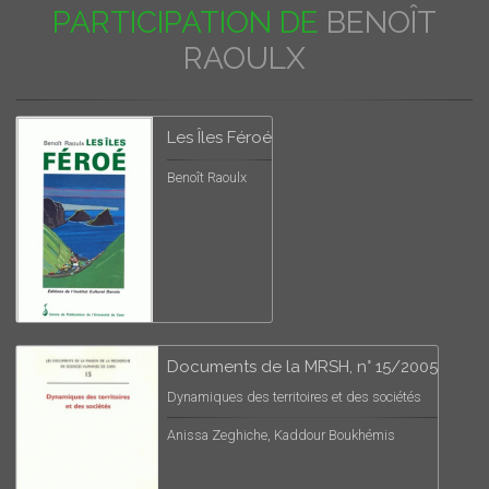
PARTICIPATION DE
BENOÎT
RAOULX
Les Îles Féroé
Benoît Raoulx
Documents de la MRSH, n° 15/2005
Dynamiques des territoires et des sociétés
Anissa Zeghiche, Kaddour Boukhémis