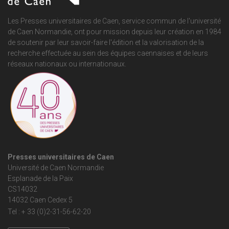
Les Presses universitaires de Caen, service commun de
l'université
de Caen Normandie
, ont pour mission depuis leur création en 1984
de soutenir par leur savoir-faire l'édition et la valorisation de la
recherche effectuée au sein des équipes caennaises et de leurs
réseaux nationaux ou internationaux.
Presses universitaires de Caen
Université de Caen Normandie
Esplanade de la Paix
CS14032
14032 Caen Cedex 5
Tel : + 33 (0)2-31-56-62-20