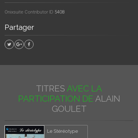
Onixsuite Contributor ID
5408
Partager
TITRES
AVEC LA
PARTICIPATION DE
ALAIN
GOULET
Le Stéréotype