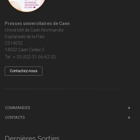
Presses universitaires de Caen
Université de Caen Normandie
Esplanade de la Paix
CS14032
14032 Caen Cedex 5
Tel : + 33 (0)2-31-56-62-20
Contactez-nous
COMMANDES
CONTACTS
Dernières Sorties