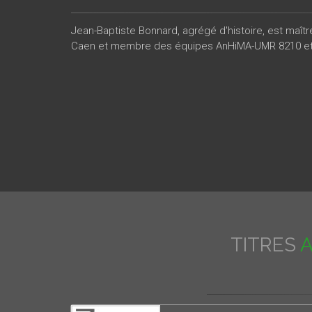
Jean-Baptiste Bonnard, agrégé d'histoire, est maît
Caen et membre des équipes AnHiMA-UMR 8210 et
TITRES
A