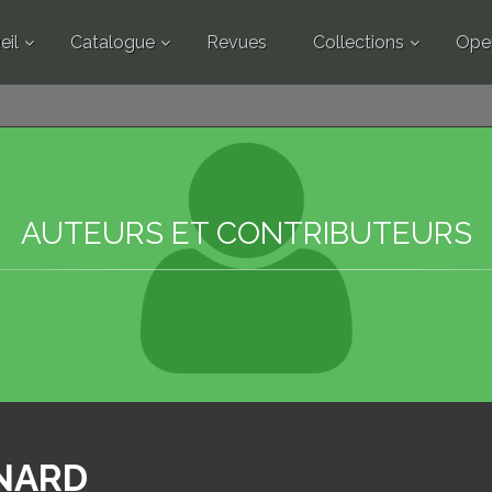
eil
Catalogue
Revues
Collections
Ope
AUTEURS ET CONTRIBUTEURS
NARD