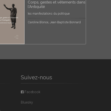
Corps, gestes et vêtements dans
l'Antiquité
les manifestations du politique
Caroline Blonce, Jean-Baptiste Bonnard
Suivez-nous
Facebook
Bluesky