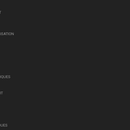
T
LISATION
SIQUES
IT
QUES