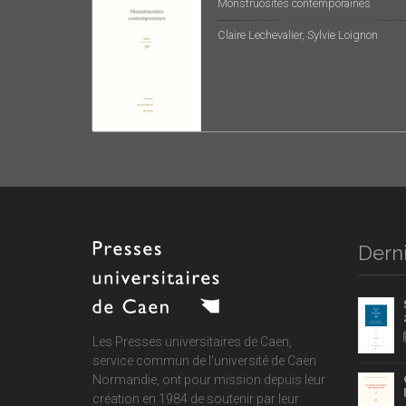
Monstruosités contemporaines
Claire Lechevalier, Sylvie Loignon
Derni
Les Presses universitaires de Caen,
service commun de
l'université de Caen
Normandie
, ont pour mission depuis leur
création en 1984 de soutenir par leur