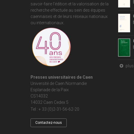
savoir-faire l'édition et la valorisation de la
recherche effectuée au sein des équipes
caennaises et de leurs réseaux nationaux
ou internationaux.
plus 
Presses universitaires de Caen
Université de Caen Normandie
Esplanade de la Paix
CS14032
14032 Caen Cedex 5
Tel : + 33 (0)2-31-56-62-20
Contactez-nous