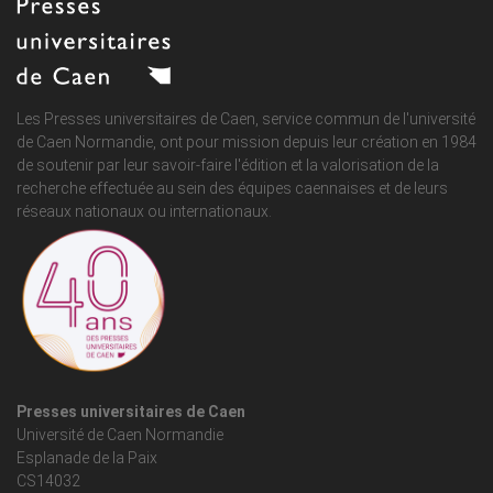
Les Presses universitaires de Caen, service commun de
l'université
de Caen Normandie
, ont pour mission depuis leur création en 1984
de soutenir par leur savoir-faire l'édition et la valorisation de la
recherche effectuée au sein des équipes caennaises et de leurs
réseaux nationaux ou internationaux.
Presses universitaires de Caen
Université de Caen Normandie
Esplanade de la Paix
CS14032