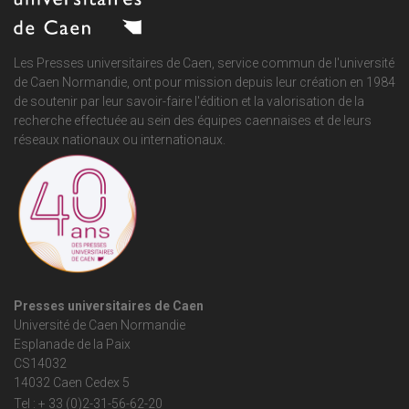
Les Presses universitaires de Caen, service commun de
l'université
de Caen Normandie
, ont pour mission depuis leur création en 1984
de soutenir par leur savoir-faire l'édition et la valorisation de la
recherche effectuée au sein des équipes caennaises et de leurs
réseaux nationaux ou internationaux.
Presses universitaires de Caen
Université de Caen Normandie
Esplanade de la Paix
CS14032
14032 Caen Cedex 5
Tel : + 33 (0)2-31-56-62-20