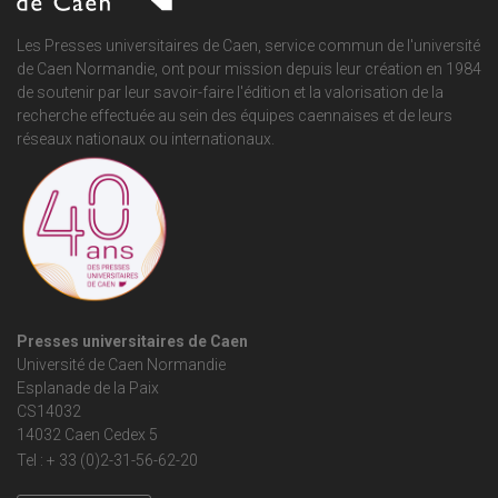
Les Presses universitaires de Caen, service commun de
l'université
de Caen Normandie
, ont pour mission depuis leur création en 1984
de soutenir par leur savoir-faire l'édition et la valorisation de la
recherche effectuée au sein des équipes caennaises et de leurs
réseaux nationaux ou internationaux.
Presses universitaires de Caen
Université de Caen Normandie
Esplanade de la Paix
CS14032
14032 Caen Cedex 5
Tel : + 33 (0)2-31-56-62-20