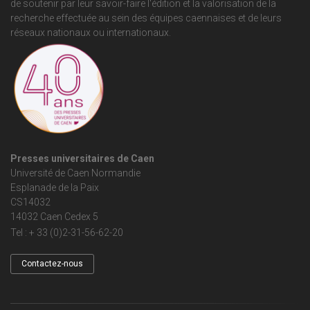
de soutenir par leur savoir-faire l'édition et la valorisation de la
recherche effectuée au sein des équipes caennaises et de leurs
réseaux nationaux ou internationaux.
Presses universitaires de Caen
Université de Caen Normandie
Esplanade de la Paix
CS14032
14032 Caen Cedex 5
Tel : + 33 (0)2-31-56-62-20
Contactez-nous