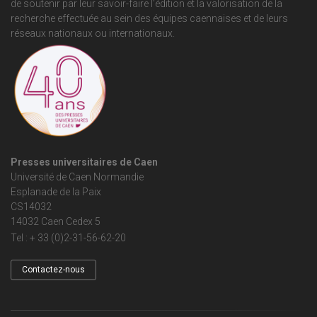
de soutenir par leur savoir-faire l'édition et la valorisation de la
recherche effectuée au sein des équipes caennaises et de leurs
réseaux nationaux ou internationaux.
Presses universitaires de Caen
Université de Caen Normandie
Esplanade de la Paix
CS14032
14032 Caen Cedex 5
Tel : + 33 (0)2-31-56-62-20
Contactez-nous