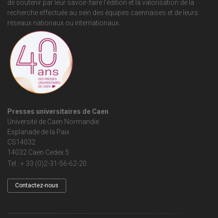
de soutenir par leur savoir-faire l'édition et la valorisation de la
recherche effectuée au sein des équipes caennaises et de leurs
réseaux nationaux ou internationaux.
Presses universitaires de Caen
Université de Caen Normandie
Esplanade de la Paix
CS14032
14032 Caen Cedex 5
Tel : + 33 (0)2-31-56-62-20
Contactez-nous