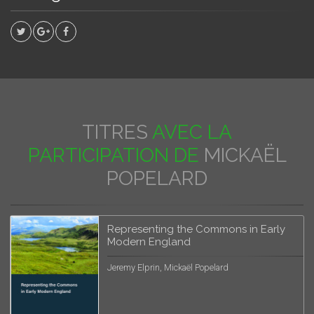
TITRES
AVEC LA
PARTICIPATION DE
MICKAËL
POPELARD
Representing the Commons in Early
Modern England
Jeremy Elprin, Mickaël Popelard