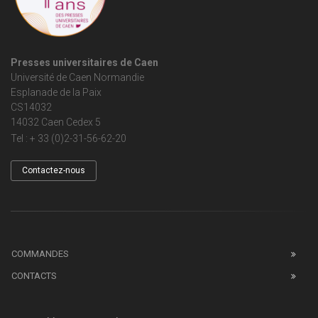
Presses universitaires de Caen
Université de Caen Normandie
Esplanade de la Paix
CS14032
14032 Caen Cedex 5
Tel : + 33 (0)2-31-56-62-20
Contactez-nous
COMMANDES
CONTACTS