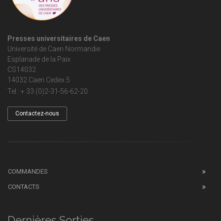
Presses universitaires de Caen
Université de Caen Normandie
Esplanade de la Paix
CS14032
14032 Caen Cedex 5
Tel : + 33 (0)2-31-56-62-20
Contactez-nous
COMMANDES
CONTACTS
Dernières Sorties