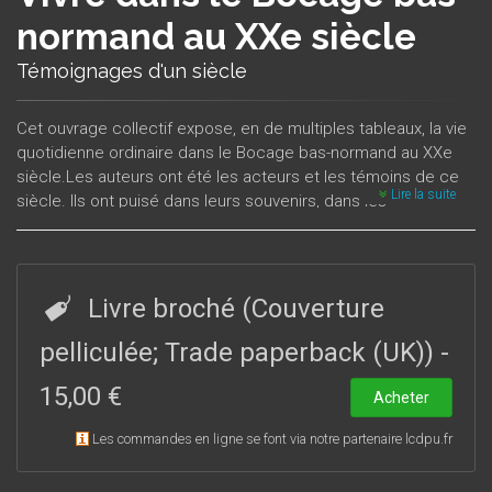
normand au XXe siècle
Témoignages d'un siècle
Cet ouvrage collectif expose, en de multiples tableaux, la vie
quotidienne ordinaire dans le Bocage bas-normand au XXe
siècle.Les auteurs ont été les acteurs et les témoins de ce
Lire la suite
siècle. Ils ont puisé dans leurs souvenirs, dans les
documents familiaux et ils ont écrit, simplement, leur histoire
et leur vécu. Ils évoquent la vie rurale et les travaux des
champs, la vie urbaine et le travail à l'usine ; ils font
réapparaître les empreintes du temps en cours
Livre broché (Couverture
d’effacement. Avec émotion ou avec le sourire, ils revivent
leur jeunesse, leur vie d’adulte, leur métier et les grandes
pelliculée; Trade paperback (UK))
-
cérémonies ; ils révèlent le sujet tabou, le secret de famille ;
15,00 €
ils dévoilent les cicatrices laissées par les guerres, car les
Acheter
victimes étaient leurs proches et les ruines leurs maisons.Il
Les commandes en ligne se font via notre partenaire lcdpu.fr
s’agit d’un ouvrage mémorial, riche d’informations, qui
représente un véritable objet d’étude pour les chercheurs
d’aujourd’hui et pour les générations futures.Ouvrage