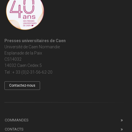
Presses universitaires de Caen
Université de Caen Normandie
Esplanade de la Paix
CS14032
14032 Caen Cedex 5
Tel : + 33 (0)2-31-56-62-20
Contactez-nous
COMMANDES
CONTACTS