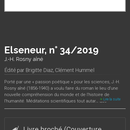
Elseneur, n° 34/2019
J.-H. Rosny aîné
Édité par
Brigitte Diaz
,
Clément Hummel
Porté par une « passion poétique » pour les sciences, J.-H.
Rosny aîné (1856-1940) a voulu faire du roman le lieu d'une
nouvelle compréhension du monde et de l'histoire de
Lire la suite
l'humanité. Méditations scientifiques tout autant que
productions de l’imaginaire, ses romans, hybrides et pluriels,
e
ont ouvert la voie dès le début du XX
siècle à une littérature
promise à un grand succès : celle de la science-fiction et de
la
fantasy
. Les articles rassemblés dans ce volume
Livre broché (Couverture