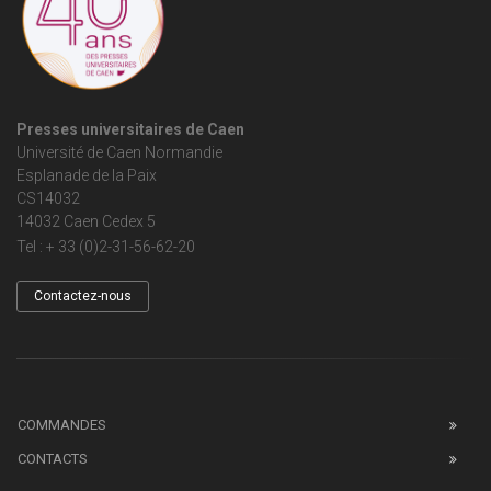
Presses universitaires de Caen
Université de Caen Normandie
Esplanade de la Paix
CS14032
14032 Caen Cedex 5
Tel : + 33 (0)2-31-56-62-20
Contactez-nous
COMMANDES
CONTACTS