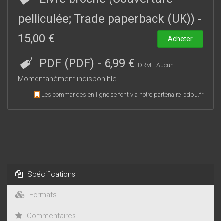
témoignent de l’étonnante variété d’une œuvre où science et
poésie conjuguent constamment leurs savoirs et leurs
pelliculée; Trade paperback (UK))
-
effets. Ils mettent en lumière le regard panoramique que
15,00 €
Rosny a voulu porter sur l’histoire de l’humanité, de ses
Acheter
origines jusqu’à sa fin annoncée.
PDF (PDF)
-
6,99 €
-
DRM - Aucun
Momentanément indisponible
Les commandes en ligne se font via notre partenaire lcdpu.fr
Spécifications
Formats
Commentaires