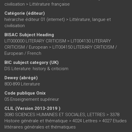
civilisation
>
Littérature française
Catégorie (éditeur)
hiérarchie éditeur 01 (internet)
>
Littérature, langue et
civilisation
BISAC Subject Heading
LIT000000 LITERARY CRITICISM > LIT004130 LITERARY
CRITICISM / European > LIT004150 LITERARY CRITICISM /
European / French
BIC subject category (UK)
DS Literature: history & criticism
Dewey (abrégé)
800-899 Literature
Code publique Onix
05 Enseignement supérieur
CLIL (Version 2013-2019 )
3080 SCIENCES HUMAINES ET SOCIALES, LETTRES > 3378
Histoire générale et thématique > 4024 Lettres > 4027 Etudes
littéraires générales et thématiques