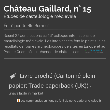
Château Gaillard, n° 15
Études de castellologie médiévale
Édité par
Joëlle Burnouf
e
Réunit 27 contributions au 15
colloque international de
castellologie médiévale. Les intervenants font le point sur les
résultats de fouilles archéologiques de sites en Europe et au
Lire la suite
Proche-Orient où la présence de châteaux est attestée entre
e
e
le X
et le XV
siècle.
Livre broché (Cartonné plein
papier; Trade paperback (UK))
-
unavailable in market
Les commandes en ligne se font via notre partenaire lcdpu.fr