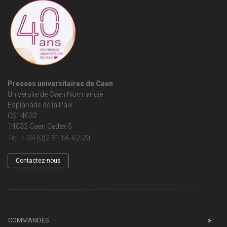
Presses universitaires de Caen
Université de Caen Normandie
Esplanade de la Paix
CS14032
14032 Caen Cedex 5
Tel : + 33 (0)2-31-56-62-20
Contactez-nous
COMMANDES