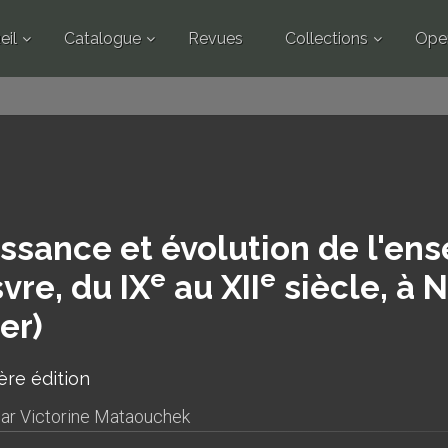
eil
Catalogue
Revues
Collections
Ope
e
e
au XII
siècle, à Neuvy-Deux-Clochers (Cher)
ssance et évolution de l'en
e
e
vre, du IX
au XII
siècle, à 
er)
ère édition
par
Victorine Mataouchek