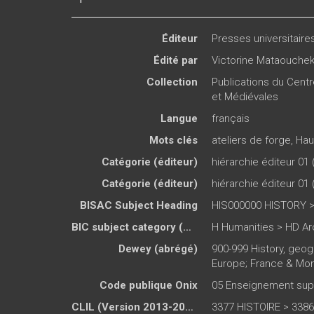
Éditeur
Presses universitair
Édité par
Victorine Mataouche
Collection
Publications du Cent
et Médiévales
Langue
français
Mots clés
ateliers de forge
,
Hau
Catégorie (éditeur)
hiérarchie éditeur 01 
Catégorie (éditeur)
hiérarchie éditeur 01 
BISAC Subject Heading
HIS000000 HISTORY >
BIC subject category (UK)
H Humanities > HD A
Dewey (abrégé)
900-999 History, geog
Europe; France & Mo
Code publique Onix
05 Enseignement supé
CLIL (Version 2013-2019 )
3377 HISTOIRE > 338