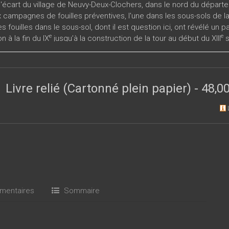
 l'écart du village de Neuvy-Deux-Clochers, dans le nord du départe
campagnes de fouilles préventives, l'une dans les sous-sols de la t
s fouilles dans le sous-sol, dont il est question ici, ont révélé un 
e
e
n à la fin du IX
jusqu’à la construction de la tour au début du XIII
s
, menées en milieu humide, la quantité des informations recueillie
s sites stratifiés de cette période qui permettent d’appréhender le
issante, établie sur une plate-forme occupée pendant trois siècles.
lièrement concerné le secteur des forges qui se succèdent pendan
Livre relié (Cartonné plein papier)
-
48,00
nnant ainsi l’occasion de suivre toutes les évolutions technologiq
ublication monographique est le fruit des travaux d’une équipe int
urs, certains à renommée nationale, réunis pour décrypter le site d
s contributions de
Céline Aunay, Diane Carron, Séverine Chaudriller
en Jesset, Didier Josset, Amélie Laurent, Blandine Lecomte-Schmit
Véronique Montembault, Bénédicte Pradat, Sylvie Serre, Geert Verb
ollaboration de
Jérôme Arquille, David Josset, Patrick Neury, Mathil
entaires
Sommaire