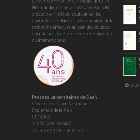
service commun de
l'université de Caen
Normandie
, ont pour mission depuis leur
création en 1984 de soutenir par leur
savoir-faire l'édition et la valorisation de la
recherche effectuée au sein des équipes
caennaises et de leurs réseaux nationaux
ou internationaux.
plus 
Presses universitaires de Caen
Université de Caen Normandie
Esplanade de la Paix
CS14032
14032 Caen Cedex 5
Tel : + 33 (0)2-31-56-62-20