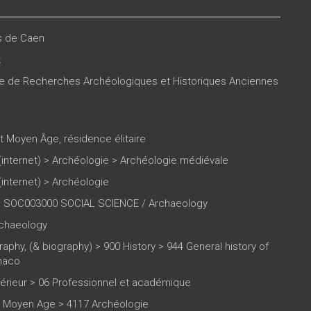
es de Caen
k
re de Recherches Archéologiques et Historiques Anciennes
t Moyen Âge
,
résidence élitaire
(internet)
>
Archéologie
>
Archéologie médiévale
(internet)
>
Archéologie
 SOC003000 SOCIAL SCIENCE / Archaeology
rchaeology
raphy, (& biography) > 900 History > 944 General history of
naco
rieur > 06 Professionnel et académique
6 Moyen Age > 4117 Archéologie