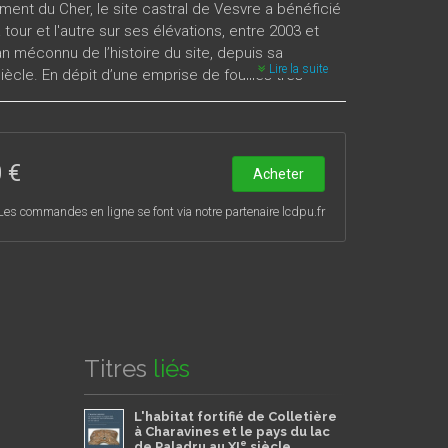
ment du Cher, le site castral de Vesvre a bénéficié
our et l'autre sur ses élévations, entre 2003 et
pan méconnu de l’histoire du site, depuis sa
Lire la suite
iècle. En dépit d’une emprise de fouilles très
s a largement dépassé toutes les attentes. Rares
 cadre environnemental et la vie quotidienne d’une
 De manière tout autant inédite, les fouilles ont
t toute la durée de l’occupation alto-médiévale,
 €
Acheter
ues apportées dans la conception d’un atelier.
erdisciplinaire composée d’une vingtaine de
Les commandes en ligne se font via notre partenaire lcdpu.fr
e Vesvre, reconnu site d’intérêt national.
, Frédéric Epaud, Laurent Fournier, Guillaume Hulin,
t, Morgane Liard, Victorine Mataouchek, Pierre
rugghe, Jean-Hervé Yvinec ;
de Noël, Armelle Prévot, Boris Robin
Titres
liés
L'habitat fortifié de Colletière
à Charavines et le pays du lac
e
de Paladru au XI
siècle