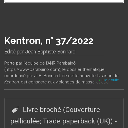
Kentron, n° 37/2022
Édité par
Jean-Baptiste Bonnard
Porté par l'équipe de l’ANR Parabainô
(https://www.parabaino.com), le dossier thématique,
coordonné par J.-B. Bonnard, de cette nouvelle livraison de
Lire la suite
Kentron
, est consacré aux violences de masse et aux
violences extrêmes en contexte de guerre dans l’Antiquité :
contextes, formes, enjeux, discours, représentations y sont
interrogés par le prisme des notions de norme et de
transgression. Le numéro est complété par trois articles de
Livre broché (Couverture
Varia
et deux comptes-rendus.
pelliculée; Trade paperback (UK))
-