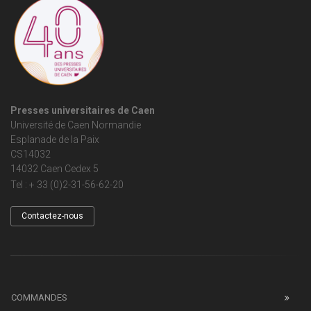
Presses universitaires de Caen
Université de Caen Normandie
Esplanade de la Paix
CS14032
14032 Caen Cedex 5
Tel : + 33 (0)2-31-56-62-20
Contactez-nous
COMMANDES