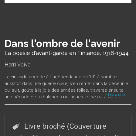
Dans l'ombre de l'avenir
La poésie d'avant-garde en Finlande, 1916-1944
Harri Veivo
La Finlande accède à l'indépendance en 1917, sombre
aussitôt dans une guerre civile, s’en remet dans la décennie
qui suit, goûte à la joie des années folles, traverse ensuite
Lire la suite
une période de turbulences politiques, et se confronte de
nouveau à une guerre, mondiale cette fois, en 1939. Pendant
toute cette période, la nouvelle poésie ne cesse de
questionner la société, d’interroger le monde moderne qui se
crée, de chercher de nouvelles valeurs pour l’avenir.
Dans
Livre broché (Couverture
l’ombre de l’avenir
raconte l’histoire de la poésie d’avant-garde