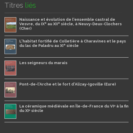
Titres
liés
Naissance et évolution de l'ensemble castral de
e
e
Vesvre, du IX
au XII
siècle, à Neuvy-Deux-Clochers
(Cher)
L'habitat fortifié de Colletière à Charavines et le pays
e
du lac de Paladru au XI
siècle
Les seigneurs du marais
Pont-de-l'Arche et le fort d'Alizay-Igoville (Eure)
La céramique médiévale en Île-de-France du VIᵉ à la fin
du XIᵉ siècle