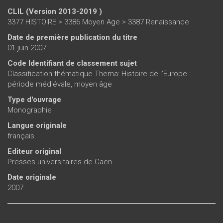
trouvera une source d'information essentielle.
CLIL (Version 2013-2019 )
3377 HISTOIRE > 3386 Moyen Age > 3387 Renaissance
Date de première publication du titre
01 juin 2007
Code Identifiant de classement sujet
Classification thématique Thema: Histoire de l’Europe :
période médiévale, moyen âge
Type d'ouvrage
Monographie
Langue originale
français
Editeur original
Presses universitaires de Caen
Date originale
2007