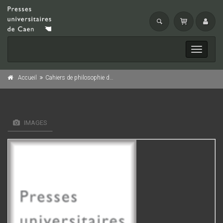
Toggle
navigati
Accueil
Cahiers de philosophie de l'université de Caen, n° 30/1996
IMAGES