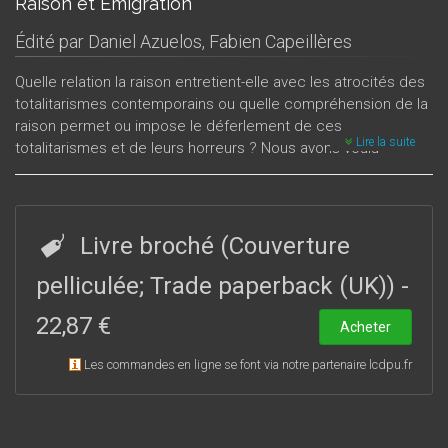
Raison et Émigration
Édité par
Daniel Azuelos
,
Fabien Capeillères
Quelle relation la raison entretient-elle avec les atrocités des
totalitarismes contemporains ou quelle compréhension de la
raison permet ou impose le déferlement de ces
Lire la suite
totalitarismes et de leurs horreurs ? Nous avons voulu
brosser ici un tableau général des réinterprétations de la
rationalité accomplies à partir de cette nouvelle situation
historique. Notre intention n'est donc nullement de livrer une
chronique de l’émigration des « intellectuels » fuyant le
Livre broché (Couverture
nazisme mais de montrer dans quelle mesure leur
conception de la raison s’en est trouvée changée et les
pelliculée; Trade paperback (UK))
-
modifications méthodologiques que cette émigration a
22,87 €
entraîné dans leurs œuvres.
Acheter
Les commandes en ligne se font via notre partenaire lcdpu.fr