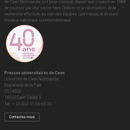
de Caen Normandie
, ont pour mission depuis leur création en 1984
de soutenir par leur savoir-faire l'édition et la valorisation de la
recherche effectuée au sein des équipes caennaises et de leurs
réseaux nationaux ou internationaux.
Presses universitaires de Caen
Université de Caen Normandie
Esplanade de la Paix
CS14032
14032 Caen Cedex 5
Tel : + 33 (0)2-31-56-62-20
Contactez-nous