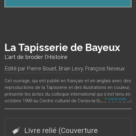
La Tapisserie de Bayeux
L'art de broder l'Histoire
Édité par
Pierre Bouet
,
Brian Levy
,
François Neveux
Cet ouvrage, qui est publié en français et en anglais avec des
reproductions de la Tapisserie et des illustrations en couleur,
présente les actes du colloque international qui s'est tenu en
Lire la suite
octobre 1999 au Centre culturel de Cerisy-la-Salle. Il offre à un
large public les résultats des recherches effectuées depuis
une vingtaine d'années par les meilleurs spécialistes
européens de la Tapisserie de Bayeux.Ce colloque s’est
efforcé d’atteindre un triple objectif : d’abord publier les
Livre relié (Couverture
travaux entrepris par une équipe de spécialistes des textiles