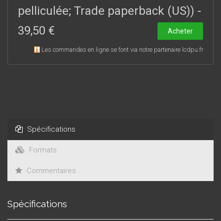
lors de l’expertise effectuée en 1982-1983, ensuite faire le
pelliculée; Trade paperback (US))
-
point sur toutes les recherches historiques concernant les
39,50 €
événements représentés sur la Tapisserie en relation avec
Acheter
une étude nouvelle des sources, enfin analyser les
Les commandes en ligne se font via notre partenaire lcdpu.fr
techniques qui ont présidé à la réalisation de cette œuvre
d’art.
Spécifications
Formats
Commentaires
Spécifications