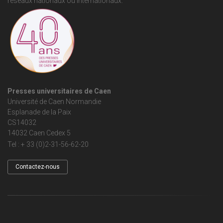
réseaux nationaux ou internationaux.
Presses universitaires de Caen
Université de Caen Normandie
Esplanade de la Paix
CS14032
14032 Caen Cedex 5
Tel : + 33 (0)2-31-56-62-20
Contactez-nous