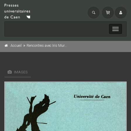
Toggle
navigati
Accueil
Rencontres avec Iris Murdoch
IMAGES