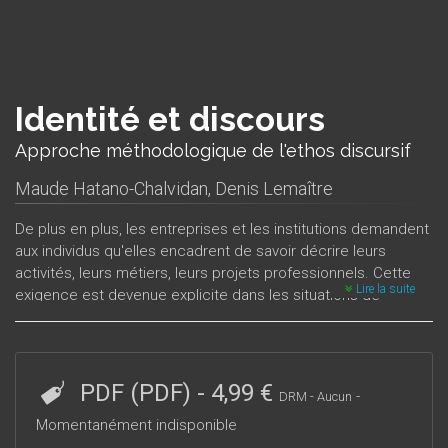
Identité et discours
Approche méthodologique de l'ethos discursif
Maude Hatano-Chalvidan
,
Denis Lemaître
De plus en plus, les entreprises et les institutions demandent
aux individus qu'elles encadrent de savoir décrire leurs
activités, leurs métiers, leurs projets professionnels. Cette
Lire la suite
exigence est devenue explicite dans les situations de
recrutement, d'évaluation, de formation, ou encore dans le
cadre des démarches qualité, et dans toutes les procédures
de contrôle et de rationalisation du travail.
Les chercheurs en sciences humaines et sociales prennent
PDF (PDF)
-
4,99 €
-
DRM - Aucun
aujourd’hui la mesure de ces phénomènes discursifs et sont
Momentanément indisponible
de plus en plus sensibles au fait que s’emparer du discours