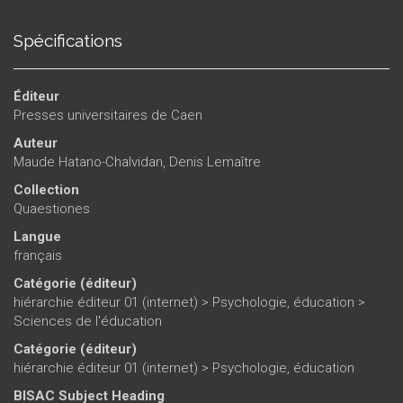
étudier les mécanismes de la subjectivité dans les discours.
Spécifications
Éditeur
Presses universitaires de Caen
Auteur
Maude Hatano-Chalvidan
,
Denis Lemaître
Collection
Quaestiones
Langue
français
Catégorie (éditeur)
hiérarchie éditeur 01 (internet)
>
Psychologie, éducation
>
Sciences de l'éducation
Catégorie (éditeur)
hiérarchie éditeur 01 (internet)
>
Psychologie, éducation
BISAC Subject Heading