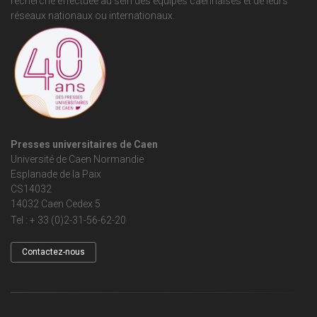
recherche effectuée au sein des équipes caennaises et de leurs
réseaux nationaux ou internationaux.
Presses universitaires de Caen
Université de Caen Normandie
Esplanade de la Paix
CS14032
14032 Caen Cedex 5
Tel : + 33 (0)2-31-56-62-20
Contactez-nous