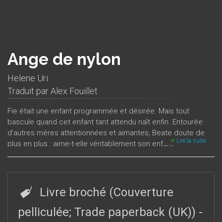
Ange de nylon
Helene Uri
Traduit par
Alex Fouillet
Fie était une enfant programmée et désirée. Mais tout
bascule quand cet enfant tant attendu naît enfin. Entourée
d'autres mères attentionnées et aimantes, Beate doute de
Lire la suite
plus en plus : aime-t-elle véritablement son enfant ?
Ange de nylon est un roman fort et dérangeant sur la
maternité et les clichés qui entourent la relation parents-
enfants. Il a été classé parmi les trois meilleurs romans
Livre broché (Couverture
norvégiens de l'année 2003 par deux grands quotidiens du
pays.
pelliculée; Trade paperback (UK))
-