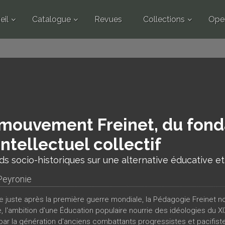
eil
Catalogue
Revues
Collections
Ope
mouvement Freinet, du fond
'intellectuel collectif
s socio-historiques sur une alternative éducative e
Peyronie
e juste après la première guerre mondiale, la Pédagogie Freinet n
e, l'ambition d'une Éducation populaire nourrie des idéologies du X
par la génération d'anciens combattants progressistes et pacifis