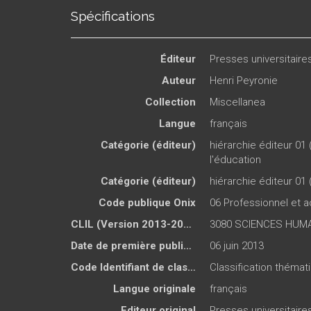
Spécifications
Éditeur
Presses universitair
Auteur
Henri Peyronie
Collection
Miscellanea
Langue
français
Catégorie (éditeur)
hiérarchie éditeur 01 
l'éducation
Catégorie (éditeur)
hiérarchie éditeur 01 
Code publique Onix
06 Professionnel et
CLIL (Version 2013-2019 )
3080 SCIENCES HUMA
Date de première publication du titre
06 juin 2013
Code Identifiant de classement sujet
Classification théma
Langue originale
français
Editeur original
Presses universitair