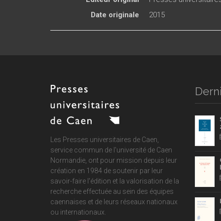
Date originale
2015
Derni
Les Presses universitaires de Caen,
service commun de
l'université de Caen
Normandie
, ont pour mission depuis leur
création en 1984 de soutenir par leur
savoir-faire l'édition et la valorisation de la
recherche effectuée au sein des équipes
caennaises et de leurs réseaux nationaux
ou internationaux.