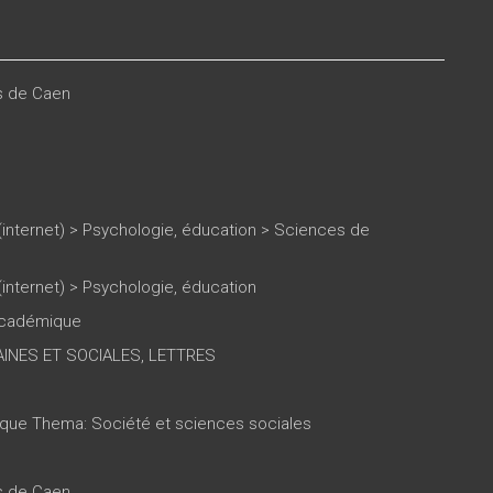
es de Caen
(internet)
>
Psychologie, éducation
>
Sciences de
(internet)
>
Psychologie, éducation
 académique
INES ET SOCIALES, LETTRES
tique Thema: Société et sciences sociales
es de Caen