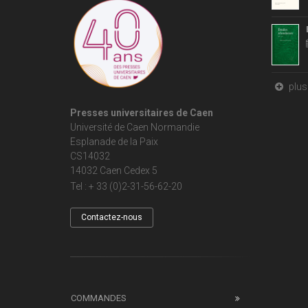
plus 
Presses universitaires de Caen
Université de Caen Normandie
Esplanade de la Paix
CS14032
14032 Caen Cedex 5
Tel : + 33 (0)2-31-56-62-20
Contactez-nous
COMMANDES