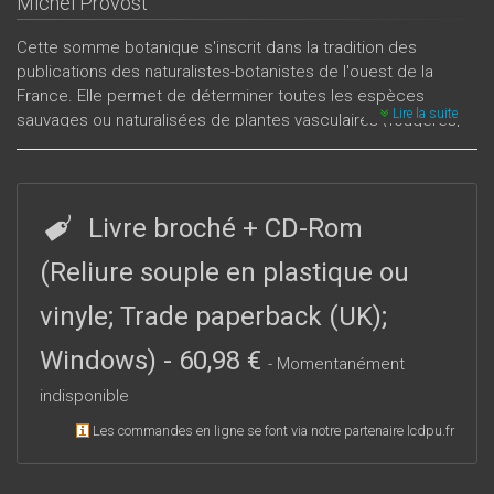
Michel Provost
Cette somme botanique s'inscrit dans la tradition des
publications des naturalistes-botanistes de l'ouest de la
France. Elle permet de déterminer toutes les espèces
Lire la suite
sauvages ou naturalisées de plantes vasculaires (fougères,
résineux et plantes à fleurs) présentes en Basse-Normandie
avec un supplément pour la Haute-Normandie.
Livre broché + CD-Rom
(Reliure souple en plastique ou
vinyle; Trade paperback (UK);
Windows)
-
60,98 €
- Momentanément
indisponible
Les commandes en ligne se font via notre partenaire lcdpu.fr