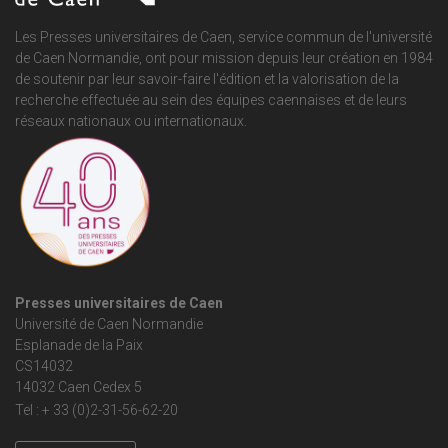
Les Presses universitaires de Caen, service commun de
l'université
de Caen Normandie
, ont pour mission depuis leur création en 1984
de soutenir par leur savoir-faire l'édition et la valorisation de la
recherche effectuée au sein des équipes caennaises et de leurs
réseaux nationaux ou internationaux.
Presses universitaires de Caen
Université de Caen Normandie
Esplanade de la Paix
CS14032
14032 Caen Cedex 5
Tel : + 33 (0)2-31-56-62-20