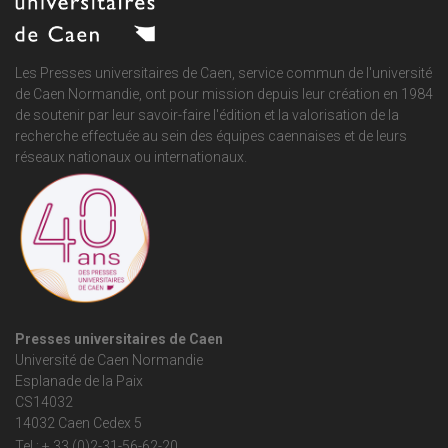
Les Presses universitaires de Caen, service commun de
l'université
de Caen Normandie
, ont pour mission depuis leur création en 1984
de soutenir par leur savoir-faire l'édition et la valorisation de la
recherche effectuée au sein des équipes caennaises et de leurs
réseaux nationaux ou internationaux.
Presses universitaires de Caen
Université de Caen Normandie
Esplanade de la Paix
CS14032
14032 Caen Cedex 5
Tel : + 33 (0)2-31-56-62-20