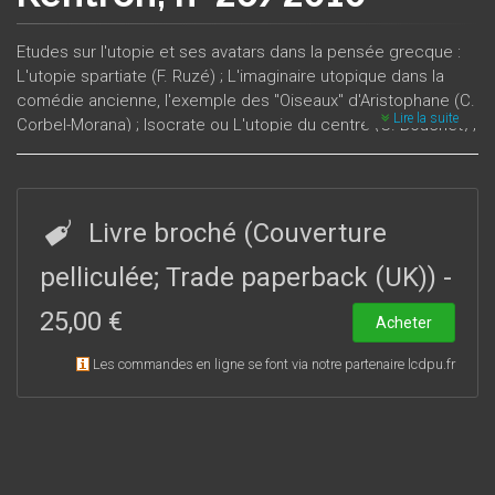
Etudes sur l'utopie et ses avatars dans la pensée grecque :
L'utopie spartiate (F. Ruzé) ; L'imaginaire utopique dans la
comédie ancienne, l'exemple des "Oiseaux" d'Aristophane (C.
Lire la suite
Corbel-Morana) ; Isocrate ou L'utopie du centre (C. Bouchet) ;
Le désert chrétien, avatar des utopies antiques ? (B.
Meunier) ; Langue et utopie : la langue de l'autre dans la
littérature grecque (N. Guilleux).
Livre broché (Couverture
pelliculée; Trade paperback (UK))
-
25,00 €
Acheter
Les commandes en ligne se font via notre partenaire lcdpu.fr