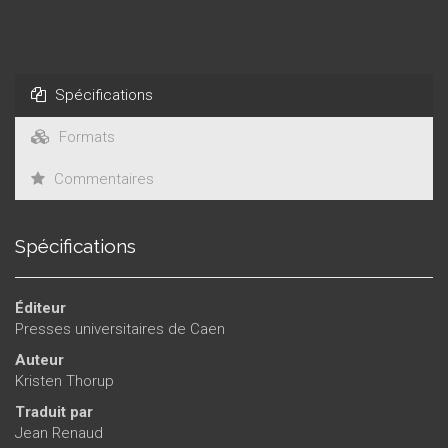
la sollicitude et l’affection – et rêve d’une vie meilleure.
Spécifications
Formats
Commentaires
Spécifications
Éditeur
Presses universitaires de Caen
Auteur
Kristen Thorup
Traduit par
Jean Renaud