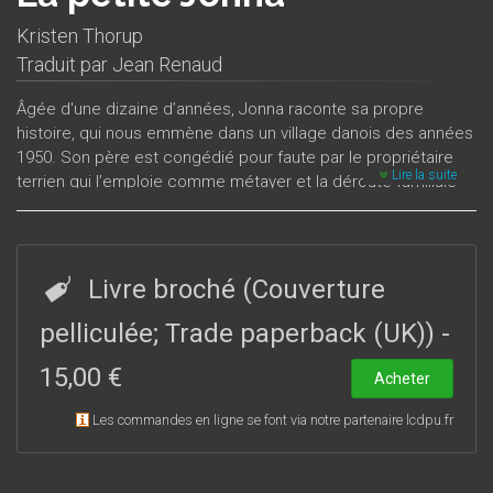
Kristen Thorup
Traduit par
Jean Renaud
Âgée d'une dizaine d’années, Jonna raconte sa propre
histoire, qui nous emmène dans un village danois des années
1950. Son père est congédié pour faute par le propriétaire
Lire la suite
terrien qui l’emploie comme métayer et la déroute familiale
devient réalité lorsqu’ils sont relogés dans un modeste
baraquement jouxtant le gymnase de l’école où va la fillette.
Le père trouve une place de représentant de commerce et
la mère tente de maintenir les liens familiaux : ensemble, ils
Livre broché (Couverture
font face à l’adversité.
Ce roman de Kirsten Thorup (née en 1942), devenu un
pelliculée; Trade paperback (UK))
-
« classique » au Danemark où il est paru en 1977, gagne en
15,00 €
puissance au fur et à mesure où le lecteur rencontre les
Acheter
divers membres de la famille. Jonna est l’observatrice
Les commandes en ligne se font via notre partenaire lcdpu.fr
tranquille de la vie quotidienne : elle voit l’hypocrisie des
autres et la misère chez elle, la honte d’être pauvre et la
crainte de tomber encore plus bas ; mais elle découvre aussi